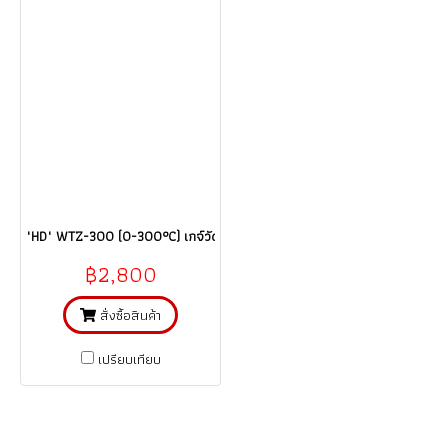
"HD" WTZ-300 (0-300°C) เกจ์วัดอุณหภูมิแบบท่อแคปปิลารี่ thermometer c
฿2,800
สั่งซื้อสินค้า
เปรียบเทียบ