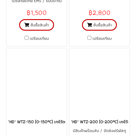
ไปรษณีย์ไทย EMS / รับประกัน
สินค้า 1 ปี (จากการใช้งานที่ถูกต้อง
฿1,500
฿2,800
ตามคู่มือ)
สั่งซื้อสินค้า
สั่งซื้อสินค้า
เปรียบเทียบ
เปรียบเทียบ
"HD" WTZ-150 (0-150°C) เกจ์วัดอุณหภูมิแบบท่อแคปปิลารี่ Thermometer G
"HD" WTZ-200 (0-200°C) เกจ์วัดอุณห
มีสินค้าพร้อมส่ง / จัดส่งฟรีพัสดุ