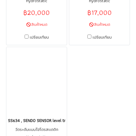
Hydrostatic
Hydrostatic
฿20,000
฿17,000
สินค้าหมด
สินค้าหมด
เปรียบเทียบ
เปรียบเทียบ
SS634 , SENDO SENSOR level transmitter Cable 10 เมตร 4-20 mA , เซนเ
วัดระดับแบบไฮโดรสแตติก