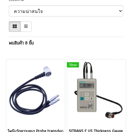
พบสินค้า 8 ชิ้น
New
โพร๊บวัดความหนา Probe transducer Type 5PØ10 @ ราคา
SITRANS F US Thickness Gauge เครื่อง