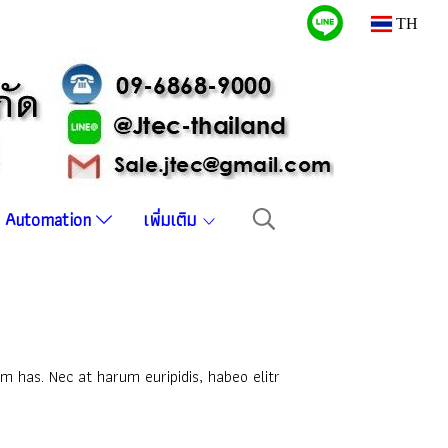
TH
บบ Automation
เพิ่มเติม
m has. Nec at harum euripidis, habeo elitr