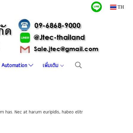
TH
บบ Automation
เพิ่มเติม
m has. Nec at harum euripidis, habeo elitr