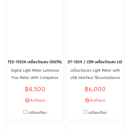
TES-1330A เครื่องวัดแสง DIGITAL LIGHT METER LUMINOUS FLUX METER / 
DT-1309 / CEM เครื่องวัดแสง LIGHT
Digital Light Meter Luminous
เครื่องวัดแสง Light Meter with
Flux Meter With Competive
USB interface ใช้งานง่ายมีขนาด
TES-1330A. Spectral Sensitivity
เล็กและน้ำหนักเบา ช่วงการวัดกว่าง
฿4,500
฿6,000
close to CIE photo pic Curve.
และแม่นยำ
Cosine Angular corrected
สินค้าหมด
สินค้าหมด
เปรียบเทียบ
เปรียบเทียบ