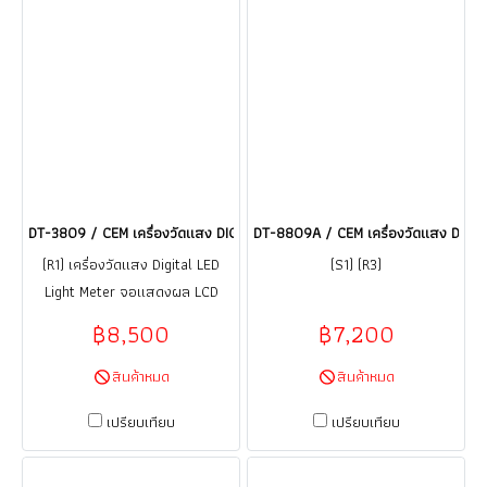
DT-3809 / CEM เครื่องวัดแสง DIGITAL LED LIGHT METER / ราคา
DT-8809A / CEM เครื่องวัดแสง DATA
(R1) เครื่องวัดแสง Digital LED
(S1) (R3)
Light Meter จอแสดงผล LCD
ขนาดใหญ่พร้อมแสงพื้นหลัง มีฟัง
฿8,500
฿7,200
ก์ชั่นแสดงแบตเตอรี่ต่ำ อัตราการวัด
2.5 ครั้งต่อวินาที เลือกหน่วยการวัด
สินค้าหมด
สินค้าหมด
เป็น Lux หรือ FC ได้
เปรียบเทียบ
เปรียบเทียบ