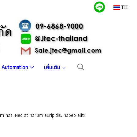
TH
บบ Automation
เพิ่มเติม
m has. Nec at harum euripidis, habeo elitr