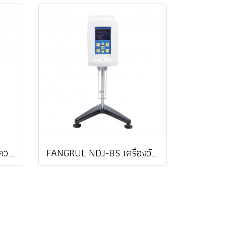
PONPE 719VC เครื่องวัดความหนืด DIGITAL VISCOMETER / ราคา
FANGRUL NDJ-8S เครื่องวัดความหนืดแบบดิจิตอล Viscometer (Range 1 mPa.s - 2,000,000 mPa.s) ราคา