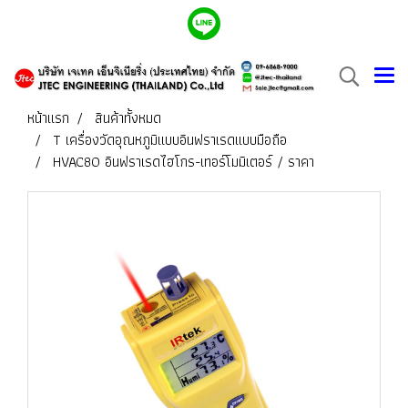
หน้าแรก
สินค้าทั้งหมด
T เครื่องวัดอุณหภูมิแบบอินฟราเรดแบบมือถือ
HVAC80 อินฟราเรดไฮโกร-เทอร์โมมิเตอร์ / ราคา