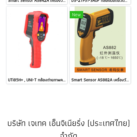
Smart Sensor AS842A เครื่องวัดอุณหภูมิอินฟราเรด Infrared Thermometer -50℃ ถึง 600℃ @ ราคา
DS-2TP31-3AUF กล้องมือถือวัดอุณหภูมิ HIKVISION Handheld Thermography Camera / ราคา
New
UTi85H+ , UNI-T กล้องถ่ายภาพความร้อน / ราคา
Smart Sensor AS882A เครื่องวัดอุณหภูมิอินฟราเรดINFRARED THERMOMETER ราคา
บริษัท เจเทค เอ็นจิเนียริ่ง (ประเทศไทย)
จำกัด