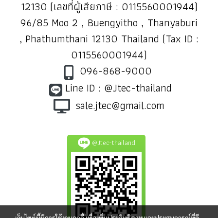
12130 (เลขที่ผู้เสียภาษี : 0115560001944)
96/85 Moo 2 , Buengyitho , Thanyaburi
, Phathumthani 12130 Thailand (Tax ID :
0115560001944)
096-868-9000
Line ID : @Jtec-thailand
sale.jtec@gmail.com
@Jtec-thailand