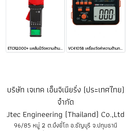
ETCR2000+ แคล้มป์วัดความต้านทานดิน Clamp Earth Resistance Tester ราคา
VC4105B เครื่องวัดค่าความต้านทานดิน Grounded Resitance Tester VICTOR / ราคา
บริษัท เจเทค เอ็นจิเนียริ่ง (ประเทศไทย)
จำกัด
Jtec Engineering (Thailand) Co.,Ltd
96/85 หมู่ 2 ต.บึงยี่โถ อ.ธัญบุรี จ.ปทุมธานี