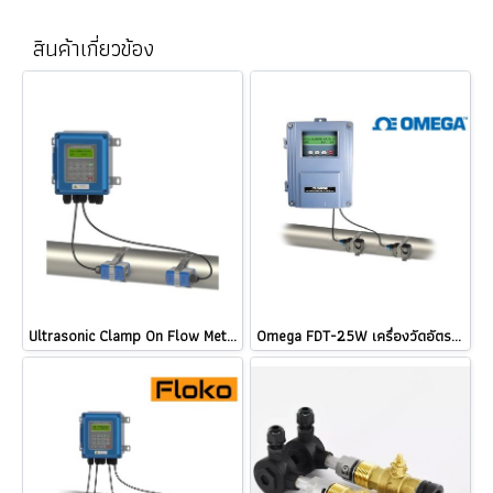
สินค้าเกี่ยวข้อง
Ultrasonic Clamp On Flow Meter / ketwell KWF-2000B / DTI-200F5 / DTI-200B / imari UFM-703 / jedto flow-0129
Omega FDT-25W เครื่องวัดอัตราการไหลของเหลว แบบอุลตร้าโซนิคชนิดรัดท่อ Wall Mount Ultrasonic Clamp On Flow Meter @ ราคา