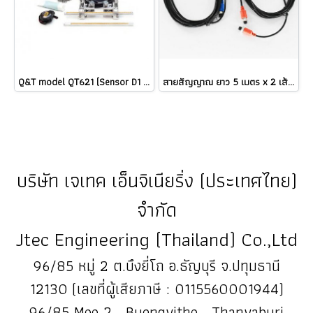
Q&T model QT621 (Sensor D1 type 1'-48") เครื่องวัดอัตราการไหลของเหลว แบบอุลตร้าโซนิคชนิดรัดท่อ บันทึกค่า Excell Data logger Micro SD card 16GB / Q&T portable ultrasonic flow meter & BTU Meter (BTF-1200) (FDT-28) ราคา
สายสัญญาณ ยาว 5 เมตร x 2 เส้น สำหรับ Signal for Ultrasonic flow meter (เส้นสีแดง และ เส้นสีน้ำเงิน) @ ราคา
บริษัท เจเทค เอ็นจิเนียริ่ง (ประเทศไทย)
จำกัด
Jtec Engineering (Thailand) Co.,Ltd
96/85 หมู่ 2 ต.บึงยี่โถ อ.ธัญบุรี จ.ปทุมธานี
12130 (เลขที่ผู้เสียภาษี : 0115560001944)
96/85 Moo 2 , Buengyitho , Thanyaburi