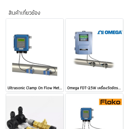
สินค้าเกี่ยวข้อง
Ultrasonic Clamp On Flow Meter / ketwell KWF-2000B / DTI-200F5 / DTI-200B / imari UFM-703 / jedto flow-0129
Omega FDT-25W เครื่องวัดอัตราการไหลของเหลว แบบอุลตร้าโซนิคชนิดรัดท่อ Wall Mount Ultrasonic Clamp On Flow Meter @ ราคา