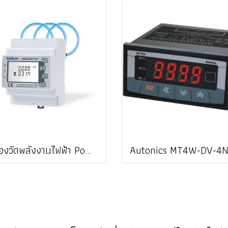
เครื่องวัดพลังงานไฟฟ้า Power Meter Eastron SDM630MCT-RC + ESCT-RC100 (1,000A) Flexible Clamp Sensor คอยล์ Rogowski ราคา