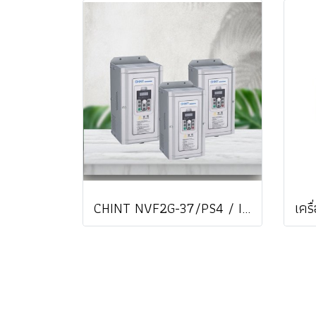
CHINT NVF2G-37/PS4 / Inverter อินเวอร์เตอร์ NVF2G General purpose variable frequency drive NVF3 Series NVF5 NEXT series / ราคา