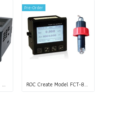
Pre-Order
Autonics MT4W-DV-4N ดิจิตอลโวลต์มิเตอร์ PANEL METER MULTI PANEL METER / ราคา MT4W-DA-4N MT4W-AA-4N MT4W-AV-4N MT4W-DV-41 MT4W-DA-41 MT4W-AA-41 MT4W-AV-41 MS4W-DV-4N MS4W-DA-4N MT4Y-DV-4N MT4Y-DA-4N MT4Y-AA-4N MT4Y-AV-4N MT4Y-AA-40 MT4Y-DA-40 MT4Y-DV-40
ROC Create Model FCT-8350 (Probe sensor FLP-1600-L cable 5 M.) เครื่องวัดอัตราการไหล Flow Transmitter Flow meter / ราคา