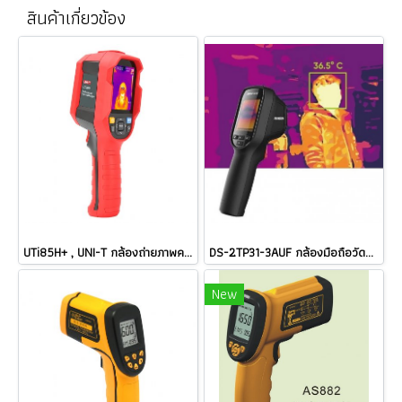
สินค้าเกี่ยวข้อง
UTi85H+ , UNI-T กล้องถ่ายภาพความร้อน / ราคา
DS-2TP31-3AUF กล้องมือถือวัดอุณหภูมิ HIKVISION Handheld Thermography Camera / ราคา
New