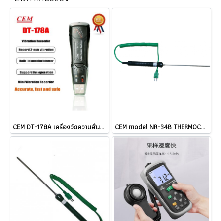
CEM DT-178A เครื่องวัดความสั่นสะเทือนแบบ 3-Axis Datalogger ราคา ###
CEM model NR-34B THERMOCOUPLE TYPE K ราคา