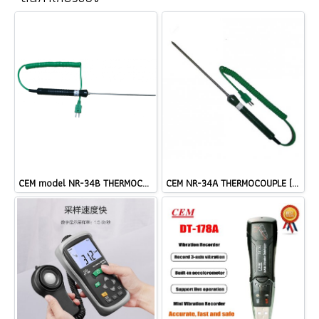
CEM model NR-34B THERMOCOUPLE TYPE K ราคา
CEM NR-34A THERMOCOUPLE (TYPE K) Length: 180 mm Cable @ ราคา