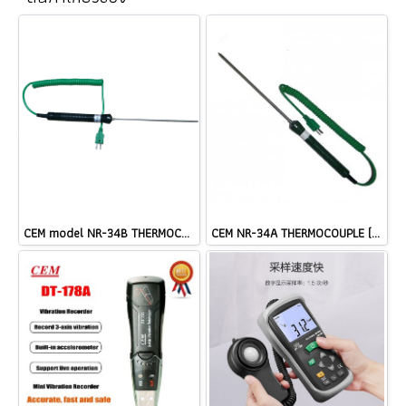
CEM model NR-34B THERMOCOUPLE TYPE K ราคา
CEM NR-34A THERMOCOUPLE (TYPE K) Length: 180 mm Cable @ ราคา