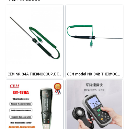
CEM NR-34A THERMOCOUPLE (TYPE K) Length: 180 mm Cable @ ราคา
CEM model NR-34B THERMOCOUPLE TYPE K ราคา