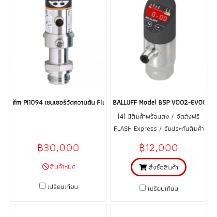
ifm PI1094 เซนเซอร์วัดความดัน Flush pressure sensor with display (Rang
BALLUFF Model BSP V002-EV002-A02A0
(4) มีสินค้าพร้อมส่ง / จัดส่งฟรี
FLASH Express / รับประกันสินค้า
1 ปี (จากการใช้งานที่ถูกต้อง ตาม
฿30,000
฿12,000
คู่มือ)
สินค้าหมด
สั่งซื้อสินค้า
เปรียบเทียบ
เปรียบเทียบ