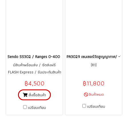
Sendo SS302 / Ranges 0-400 bar เซนเซอร์วัดความดัน Pressure Transmit
PA3029 เซนเซอร์วัดสูญญากาศ/ -1...0 b
มีสินค้าพร้อมส่ง / จัดส่งฟรี
(R1)
FLASH Express / รับประกันสินค้า
1 ปี (จากการใช้งานที่ถูกต้อง ตาม
฿4,500
฿11,800
คู่มือ)
สินค้าหมด
สั่งซื้อสินค้า
เปรียบเทียบ
เปรียบเทียบ